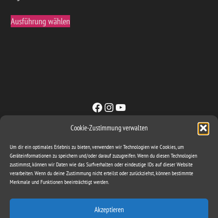
Dieses
Ausführung wählen
Produkt
weist
mehrere
Varianten
auf.
Die
Optionen
Facebook
Instagram
YouTube
können
auf
Cookie-Zustimmung verwalten
der
Sachse & Band GbR
Produktseite
Um dir ein optimales Erlebnis zu bieten, verwenden wir Technologien wie Cookies, um
ironbite@gmx.com
Geräteinformationen zu speichern und/oder darauf zuzugreifen. Wenn du diesen Technologien
gewählt
zustimmst, können wir Daten wie das Surfverhalten oder eindeutige IDs auf dieser Website
Mattstieg 3
werden
verarbeiten. Wenn du deine Zustimmung nicht erteilst oder zurückziehst, können bestimmte
06648 Eckartsberga
Merkmale und Funktionen beeinträchtigt werden.
Akzeptieren