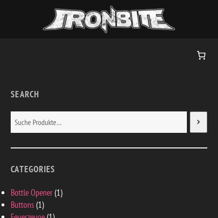
Zum
Inhalt
springen
SEARCH
SUCHEN
CATEGORIES
1
Bottle Opener
1
1
Produkt
Buttons
1
Produkt
1
Feuerzeuge
1