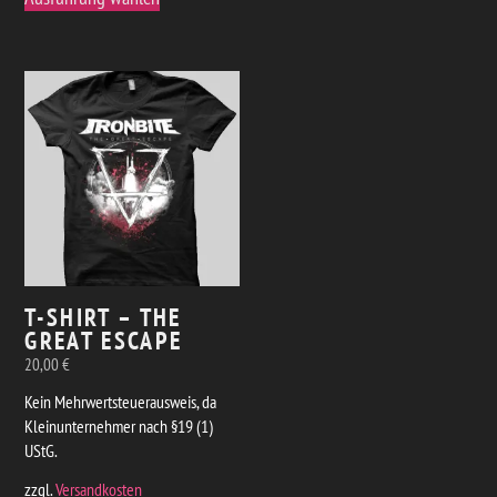
Produkt
weist
weist
mehrere
mehrere
Varianten
Varianten
auf.
auf.
Die
Die
Optionen
Optionen
können
können
auf
auf
der
der
Produktseite
Produktseite
gewählt
gewählt
werden
T-SHIRT – THE
werden
GREAT ESCAPE
20,00
€
Kein Mehrwertsteuerausweis, da
Kleinunternehmer nach §19 (1)
UStG.
zzgl.
Versandkosten