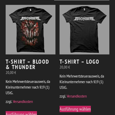
T-SHIRT – BLOOD
T-SHIRT – LOGO
& THUNDER
20,00
€
20,00
€
Kein Mehrwertsteuerausweis, da
Kein Mehrwertsteuerausweis, da
Kleinunternehmer nach §19 (1)
Kleinunternehmer nach §19 (1)
UStG.
UStG.
zzgl.
Versandkosten
zzgl.
Versandkosten
Dieses
Ausführung wählen
Dieses
Produkt
Ausführung wählen