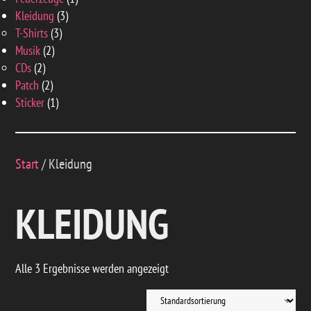
3
Produkt
Kleidung
3
3
Produkte
T-Shirts
3
2
Produkte
Musik
2
2
Produkte
CDs
2
Produkte
2
Patch
2
Produkte
1
Sticker
1
Produkt
Start
/ Kleidung
KLEIDUNG
Alle 3 Ergebnisse werden angezeigt