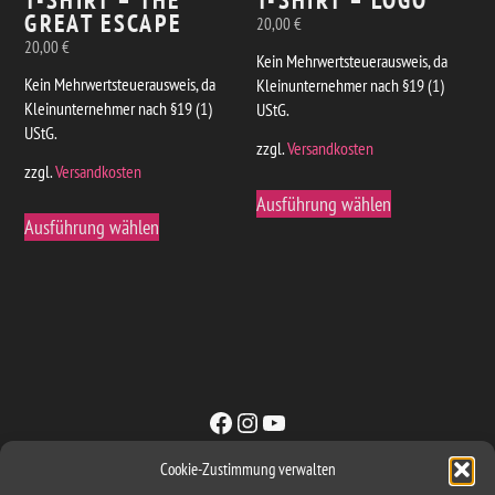
GREAT ESCAPE
20,00
€
20,00
€
Kein Mehrwertsteuerausweis, da
Kein Mehrwertsteuerausweis, da
Kleinunternehmer nach §19 (1)
Kleinunternehmer nach §19 (1)
UStG.
UStG.
zzgl.
Versandkosten
zzgl.
Versandkosten
Dieses
Ausführung wählen
Dieses
Produkt
Ausführung wählen
Produkt
weist
weist
mehrere
mehrere
Varianten
Varianten
auf.
auf.
Die
Die
Optionen
Optionen
können
Facebook
Instagram
YouTube
können
auf
auf
der
Cookie-Zustimmung verwalten
der
Produktseite