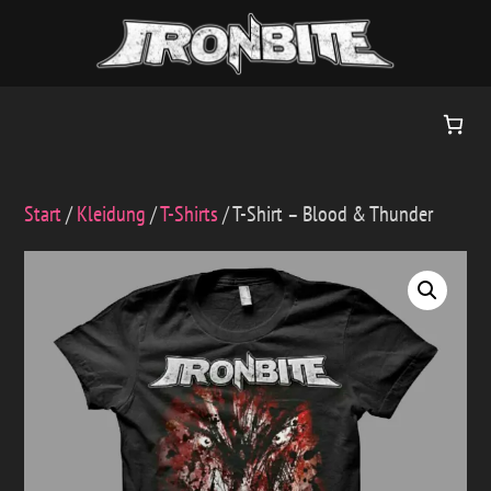
Zum
Inhalt
springen
Start
/
Kleidung
/
T-Shirts
/ T-Shirt – Blood & Thunder