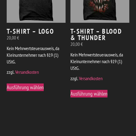
T-SHIRT – LOGO
T-SHIRT – BLOOD
& THUNDER
20,00
€
20,00
€
Kein Mehrwertsteuerausweis, da
Kein Mehrwertsteuerausweis, da
Kleinunternehmer nach §19 (1)
Kleinunternehmer nach §19 (1)
UStG.
UStG.
zzgl.
Versandkosten
zzgl.
Versandkosten
Dieses
Ausführung wählen
Dieses
Produkt
Ausführung wählen
Produkt
weist
weist
mehrere
mehrere
Varianten
Varianten
auf.
auf.
Die
Die
Optionen