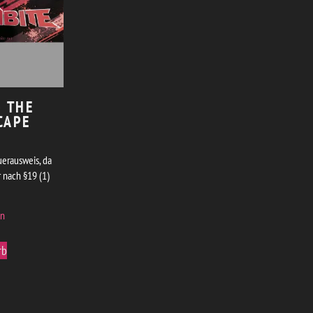
– THE
CAPE
erausweis, da
 nach §19 (1)
en
rb