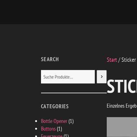
Zum
Inhalt
springen
SEARCH
Start
/ Sticker
SUCHEN
STI
Einzelnes Ergeb
CATEGORIES
1
Bottle Opener
1
1
Produkt
Buttons
1
Produkt
1
Feuerzeuge
1