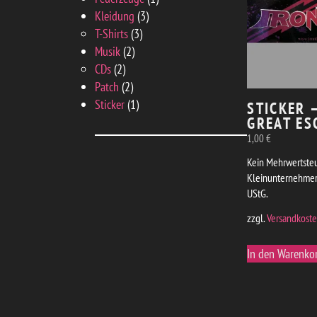
3
Produkt
Kleidung
3
3
Produkte
T-Shirts
3
2
Produkte
Musik
2
2
Produkte
CDs
2
Produkte
2
Patch
2
Produkte
1
Sticker
1
STICKER 
GREAT ES
Produkt
1,00
€
Kein Mehrwertsteu
Kleinunternehmer
UStG.
zzgl.
Versandkost
In den Warenko