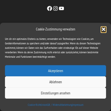
Facebook
Instagram
YouTube
Sachse & Band GbR
Cookie-Zustimmung verwalten
ironbite@gmx.com
Mattstieg 3
Um dir ein optimales Erlebnis zu bieten, verwenden wir Technologien wie Cookies, um
Geräteinformationen zu speichern und/oder darauf zuzugreifen. Wenn du diesen Technologien
06648 Eckartsberga
zustimmst, können wir Daten wie das Surfverhalten oder eindeutige IDs auf dieser Website
verarbeiten. Wenn du deine Zustimmung nicht erteilst oder zurückziehst, können bestimmte
Merkmale und Funktionen beeinträchtigt werden.
Ironbite
|
Theme by
@wowmall.store
Akzeptieren
Impressum
Copyright © 2022 Ironbite
AGB / Widerrufsbelehrung /
Ablehnen
Datenschutz
Cookie-Richtlinie (EU)
Einstellungen ansehen
Cookie-Richtlinie
AGB / Widerrufsbelehrung
Impressum