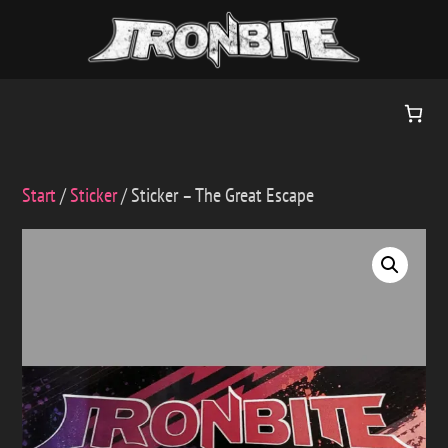
Zum
Inhalt
springen
Start
/
Sticker
/ Sticker – The Great Escape