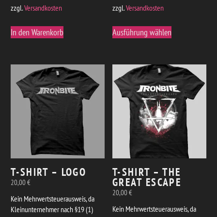
zzgl.
Versandkosten
zzgl.
Versandkosten
Dieses
In den Warenkorb
Ausführung wählen
Produkt
weist
mehrere
Varianten
auf.
Die
Optionen
können
auf
der
Produktseite
gewählt
T-SHIRT – LOGO
T-SHIRT – THE
werden
GREAT ESCAPE
20,00
€
20,00
€
Kein Mehrwertsteuerausweis, da
Kein Mehrwertsteuerausweis, da
Kleinunternehmer nach §19 (1)