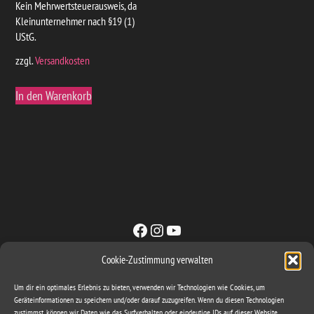
Kein Mehrwertsteuerausweis, da
Kleinunternehmer nach §19 (1)
UStG.
zzgl.
Versandkosten
In den Warenkorb
Facebook
Instagram
YouTube
Cookie-Zustimmung verwalten
Sachse & Band GbR
Um dir ein optimales Erlebnis zu bieten, verwenden wir Technologien wie Cookies, um
ironbite@gmx.com
Geräteinformationen zu speichern und/oder darauf zuzugreifen. Wenn du diesen Technologien
zustimmst, können wir Daten wie das Surfverhalten oder eindeutige IDs auf dieser Website