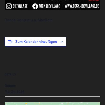
Bands: Ironbite u.a. MacBeth
Zum Kalender hinzufügen
DETAILS
Datum:
Mai 24, 2024