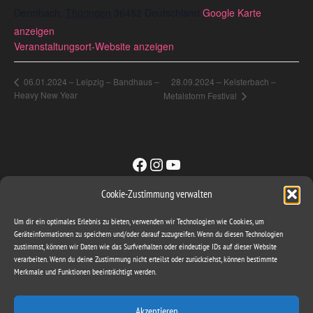
Dermbach
,
Thüringen
36452
Deutschland
Google Karte
anzeigen
Veranstaltungsort-Website anzeigen
28.09.2024 – Kelsterbach –
06.01.2024 – Leipzig – Bandhaus –
Heavy New Year
Metalstorm Festival
Facebook
Instagram
YouTube
Cookie-Zustimmung verwalten
Sachse & Band GbR
Um dir ein optimales Erlebnis zu bieten, verwenden wir Technologien wie Cookies, um
ironbite@gmx.com
Geräteinformationen zu speichern und/oder darauf zuzugreifen. Wenn du diesen Technologien
zustimmst, können wir Daten wie das Surfverhalten oder eindeutige IDs auf dieser Website
Mattstieg 3
verarbeiten. Wenn du deine Zustimmung nicht erteilst oder zurückziehst, können bestimmte
06648 Eckartsberga
Merkmale und Funktionen beeinträchtigt werden.
Akzeptieren