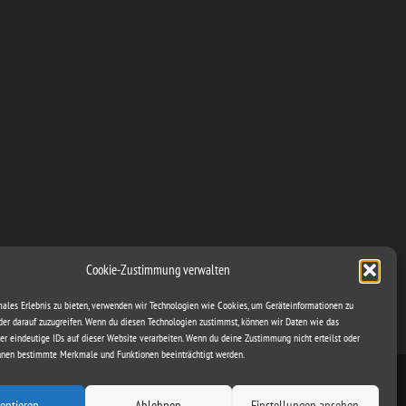
Cookie-Zustimmung verwalten
males Erlebnis zu bieten, verwenden wir Technologien wie Cookies, um Geräteinformationen zu
der darauf zuzugreifen. Wenn du diesen Technologien zustimmst, können wir Daten wie das
er eindeutige IDs auf dieser Website verarbeiten. Wenn du deine Zustimmung nicht erteilst oder
önnen bestimmte Merkmale und Funktionen beeinträchtigt werden.
Theme by
@wowmall.store
eptieren
Ablehnen
Einstellungen ansehen