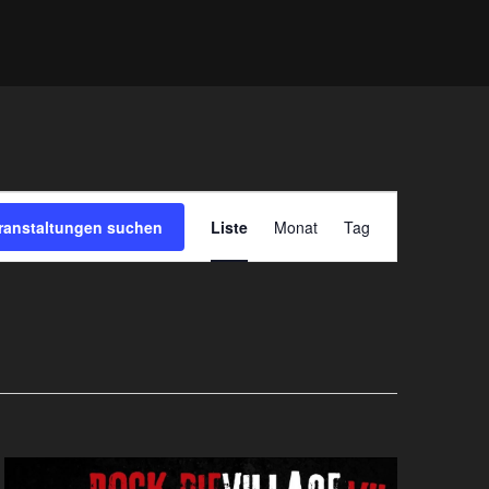
V
ranstaltungen suchen
Liste
Monat
Tag
E
R
A
N
S
T
A