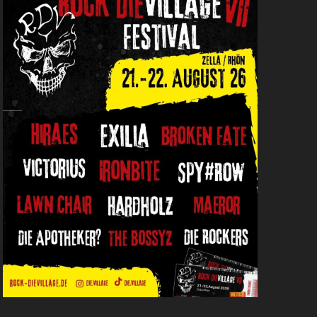
L
T
U
N
G
A
N
S
I
C
H
T