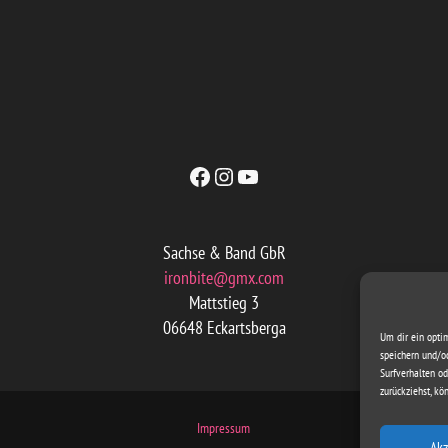
Facebook
Instagram
YouTube
Sachse & Band GbR
ironbite@gmx.com
Mattstieg 3
06648 Eckartsberga
Um dir ein opti
speichern und/o
Surfverhalten od
zurückziehst, k
Impressum
Akz