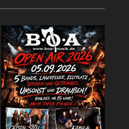
E
N
-
N
A
V
I
G
A
T
I
O