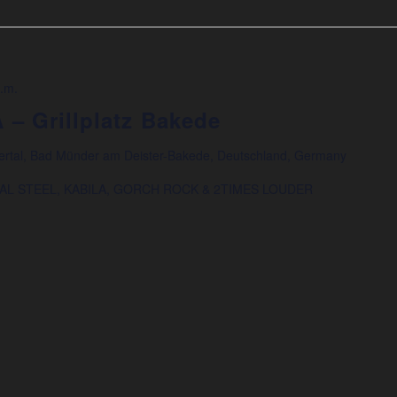
.m.
 – Grillplatz Bakede
hertal, Bad Münder am Deister-Bakede, Deutschland, Germany
YSTAL STEEL, KABILA, GORCH ROCK & 2TIMES LOUDER