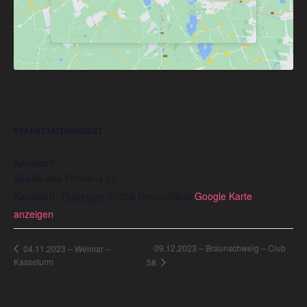
VERANSTALTUNGSORT
Kaulsdorf
Straße des Friedens 27
Kaulsdorf
,
Thüringen
07338
Deutschland
Google Karte
anzeigen
09.12.2023 – Braunschweig – Club
04.11.2023 – Weimar –
Kasseturm
58