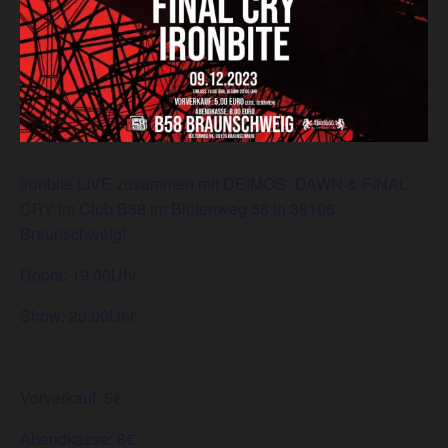
Ironbite LIVE zusammen mit DEIMOS´ DAWN & FINAL
CRY im Club B58 im Blütenweg 58 in 38106
Braunschweig!
Doors: 19:00Uhr
Show: 20:00Uhr
Vorverkauf: 5€
Abendkasse: 8€