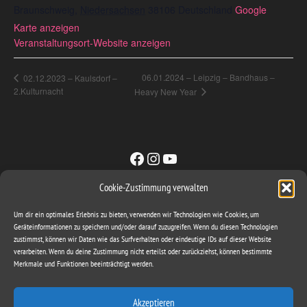
Braunschweig
,
Niedersachsen
38106
Deutschland
Google
Karte anzeigen
Veranstaltungsort-Website anzeigen
06.01.2024 – Leipzig – Bandhaus –
02.12.2023 – Kaulsdorf –
2.Kulturnacht
Heavy New Year
Facebook
Instagram
YouTube
Cookie-Zustimmung verwalten
Sachse & Band GbR
Um dir ein optimales Erlebnis zu bieten, verwenden wir Technologien wie Cookies, um
ironbite@gmx.com
Geräteinformationen zu speichern und/oder darauf zuzugreifen. Wenn du diesen Technologien
zustimmst, können wir Daten wie das Surfverhalten oder eindeutige IDs auf dieser Website
Mattstieg 3
verarbeiten. Wenn du deine Zustimmung nicht erteilst oder zurückziehst, können bestimmte
06648 Eckartsberga
Merkmale und Funktionen beeinträchtigt werden.
Akzeptieren