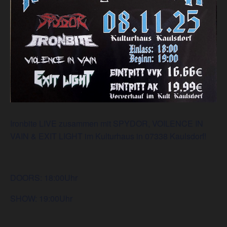
Ironbite LIVE zusammen mit SPYDOR, VOILENCE IN
VAIN & EXIT LIGHT im Kulturhaus in 07338 Kaulsdorf!
DOORS: 18:00Uhr
SHOW: 19:00Uhr