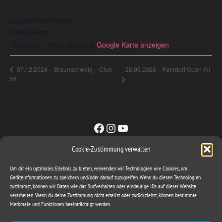
kaulsdorf kulturhalle
Saaletalweg 1
Kaulsdorf
,
07338
Germany
Google Karte anzeigen
26.06.2026 – Fahrdorf Open Air
07.12.2024 – Braunschweig – Club
58
Facebook
Instagram
YouTube
Cookie-Zustimmung verwalten
Sachse & Band GbR
Um dir ein optimales Erlebnis zu bieten, verwenden wir Technologien wie Cookies, um
ironbite@gmx.com
Geräteinformationen zu speichern und/oder darauf zuzugreifen. Wenn du diesen Technologien
zustimmst, können wir Daten wie das Surfverhalten oder eindeutige IDs auf dieser Website
Mattstieg 3
verarbeiten. Wenn du deine Zustimmung nicht erteilst oder zurückziehst, können bestimmte
06648 Eckartsberga
Merkmale und Funktionen beeinträchtigt werden.