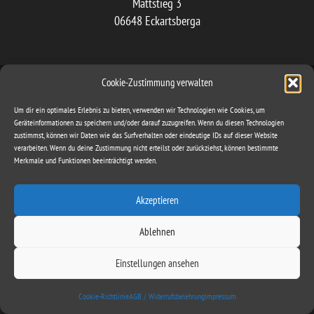
Mattstieg 3
06648 Eckartsberga
Ironbite
|
Theme by
@wowmall.store
Cookie-Zustimmung verwalten
Impressum
Copyright © 2022 Ironbite
Um dir ein optimales Erlebnis zu bieten, verwenden wir Technologien wie Cookies, um
AGB / Widerrufsbelehrung /
Geräteinformationen zu speichern und/oder darauf zuzugreifen. Wenn du diesen Technologien
Datenschutz
zustimmst, können wir Daten wie das Surfverhalten oder eindeutige IDs auf dieser Website
verarbeiten. Wenn du deine Zustimmung nicht erteilst oder zurückziehst, können bestimmte
Cookie-Richtlinie (EU)
Merkmale und Funktionen beeinträchtigt werden.
Akzeptieren
Ablehnen
Einstellungen ansehen
Cookie-Richtlinie
AGB / Widerrufsbelehrung
Impressum